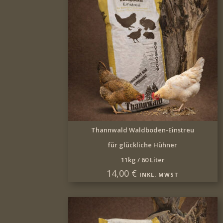
IN DEN WARENKORB
Thannwald Waldboden-Einstreu
für glückliche Hühner
11kg / 60 Liter
14,00
€
INKL. MWST