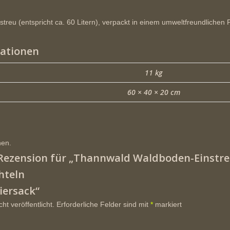
reu (entspricht ca. 60 Litern)
, verpackt in einem
umweltfreundlichen 
mationen
11 kg
60 × 40 × 20 cm
nen.
e Rezension für „Thannwald Waldboden-Einstr
hteln
piersack“
ht veröffentlicht.
Erforderliche Felder sind mit
*
markiert