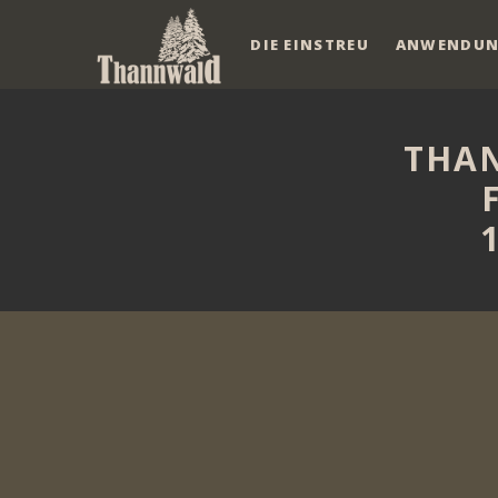
DIE EINSTREU
ANWENDU
THA