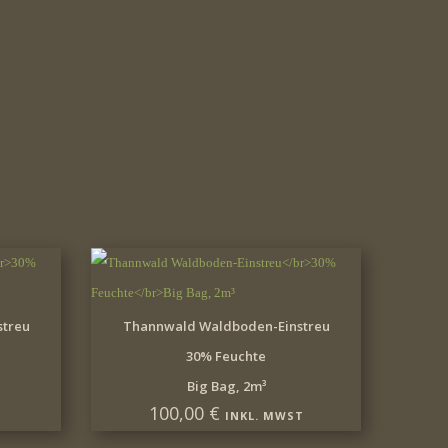
B
IN DEN WARENKORB
treu
Thannwald Waldboden-Einstreu
30% Feuchte
Big Bag, 2m³
100,00
€
INKL. MWST