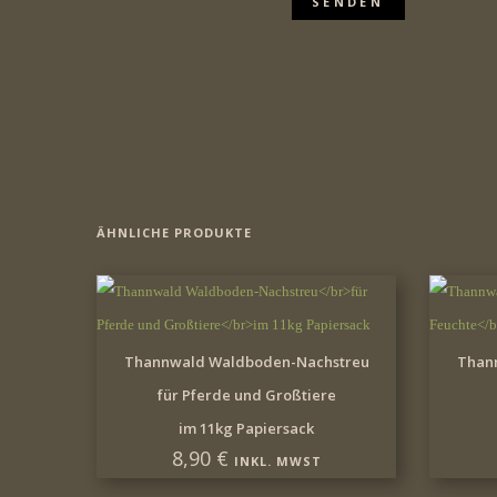
ÄHNLICHE PRODUKTE
IN DEN WARENKORB
Thannwald Waldboden-Nachstreu
Than
für Pferde und Großtiere
im 11kg Papiersack
8,90
€
INKL. MWST