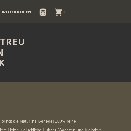
 WIDERRUFEN
0
TREU
N
K
bringt die Natur ins Gehege! 100% reine
em Holz für glückliche Hühner, Wachteln und Kleintiere.