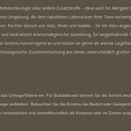
tebeschleuniger oder andere Zusatzstoffe – ideal auch für
Allergiker
u
eine Umgebung, die dem natürlichen Lebensraum Ihrer Tiere nachemp
n, frischen Geruch von Holz, Rinde und Nadeln – für ein stets angen
 und neutralisiert Ammoniakgerüche zuverlässig, für langanhaltende F
e Einstreu hervorragend an und nutzen sie gerne als weiche Liegeflä
hslungsreiche Zusammensetzung aus Rinde, unterschiedlich großen 
n das Gehege/Voliere ein. Für Buddelboxen können Sie die Schicht de
ge verbleiben. Befeuchten Sie die Einstreu bei Bedarf oder Gelegenheit
nkompliziert und umweltfreundlich als Kompost oder im Garten ausgeb