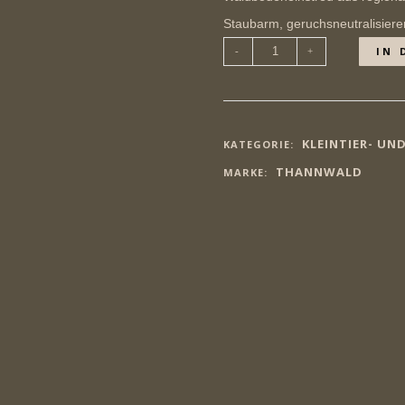
Staubarm, geruchsneutralisier
Thannwald
IN 
Waldboden-
Einstreufür
glückliche
Wachteln11kg
/
60
Liter,
KLEINTIER- UN
KATEGORIE:
Papiersack
Menge
THANNWALD
MARKE: