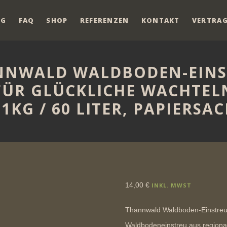
NG
FAQ
SHOP
REFERENZEN
KONTAKT
VERTRAG
NNWALD WALDBODEN-EINS
FÜR GLÜCKLICHE WACHTEL
11KG / 60 LITER, PAPIERSAC
14,00
€
INKL. MWST
Thannwald Waldboden-Einstreu 
Waldbodeneinstreu aus regional