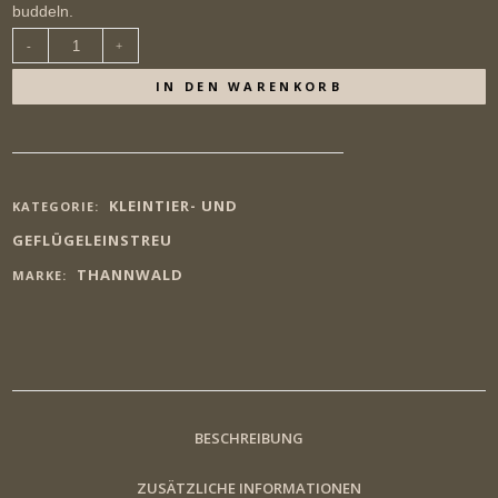
buddeln.
Thannwald
Waldboden-
Einstreufür
glückliches
IN DEN WARENKORB
Geflügel
und
Kleintiere22kg
/
120
Liter,
Doppelpack
KLEINTIER- UND
KATEGORIE:
Menge
GEFLÜGELEINSTREU
THANNWALD
MARKE:
BESCHREIBUNG
ZUSÄTZLICHE INFORMATIONEN