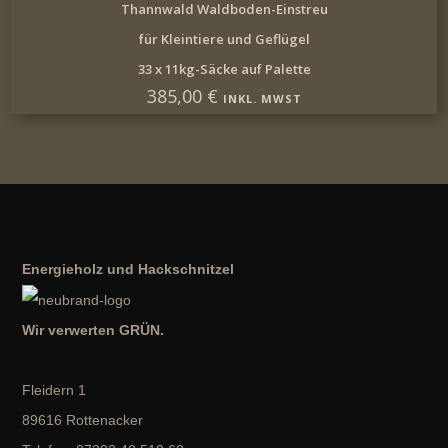
IN DEN WARENKORB
Thannwald Waldboden-Einstreu
für Kleintiere und Geflügel
33 x 11kg-Säcke auf Palette
385,00
€
INKL. MWST
Energieholz und Hackschnitzel
Wir verwerten GRÜN.
Fleidern 1
89616 Rottenacker