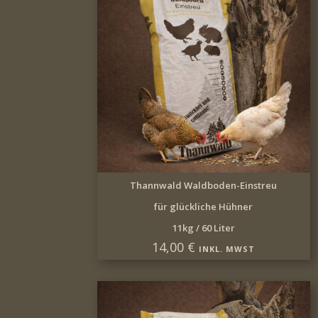
IN DEN WARENKORB
Thannwald Waldboden-Einstreu
für glückliche Hühner
11kg / 60 Liter
14,00
€
INKL. MWST