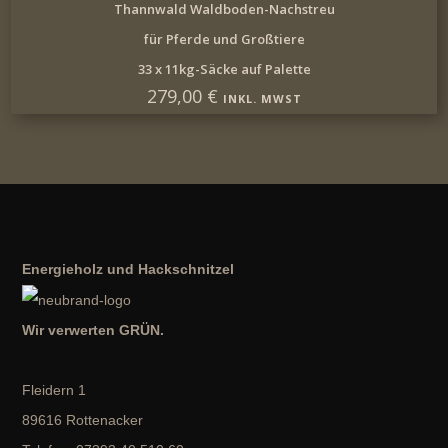
IN DEN WARENKORB
Thannwald Waldboden-Nachstreu
für Pferde und Großtiere
33 x 11kg-Säcke auf Palette
279,00
€
INKL. MWST
Energieholz und Hackschnitzel
Wir verwerten GRÜN.
Fleidern 1
89616 Rottenacker