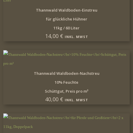
IN DEN WARENKORB
Thannwald Waldboden-Einstreu
für glückliche Hühner
11kg / 60 Liter
14,00
€
INKL. MWST
IN DEN WARENKORB
Thannwald Waldboden-Nachstreu
10% Feuchte
Schüttgut, Preis pro m³
40,00
€
INKL. MWST