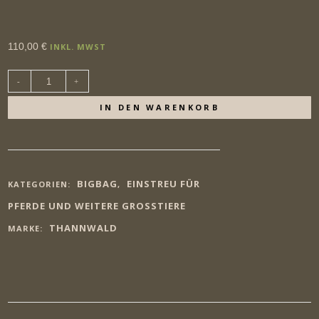
110,00
€
INKL. MWST
Thannwald
Waldboden-
Nachstreu10%
FeuchteBig
IN DEN WARENKORB
Bag,
2
m³
Menge
BIGBAG
EINSTREU FÜR
KATEGORIEN:
,
PFERDE UND WEITERE GROSSTIERE
THANNWALD
MARKE: