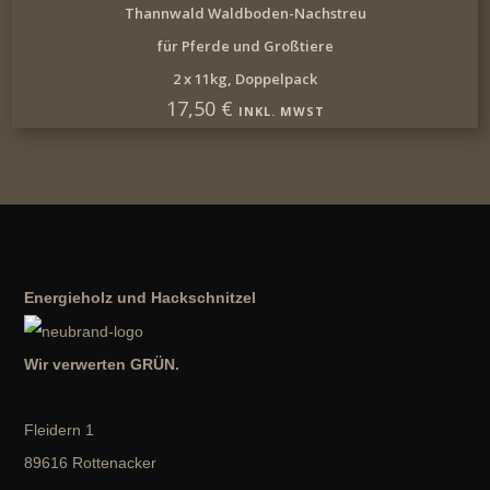
IN DEN WARENKORB
Thannwald Waldboden-Nachstreu
für Pferde und Großtiere
2 x 11kg, Doppelpack
17,50
€
INKL. MWST
Energieholz und Hackschnitzel
Wir verwerten GRÜN.
Fleidern 1
89616 Rottenacker